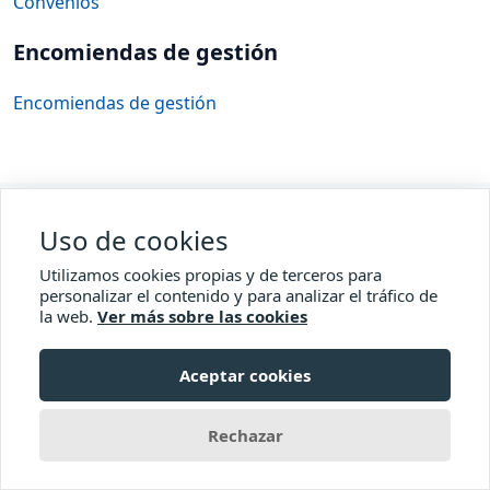
Convenios
Encomiendas de gestión
Encomiendas de gestión
Web Oficial del Ayuntamiento
Uso de cookies
Accesibilidad
Utilizamos cookies propias y de terceros para
personalizar el contenido y para analizar el tráfico de
la web.
Ver más sobre las cookies
Comisionado de Transparencia
Aceptar cookies
© 2026 Ayuntamiento de Breña Alta
Rechazar
con
Transparencia Canaria