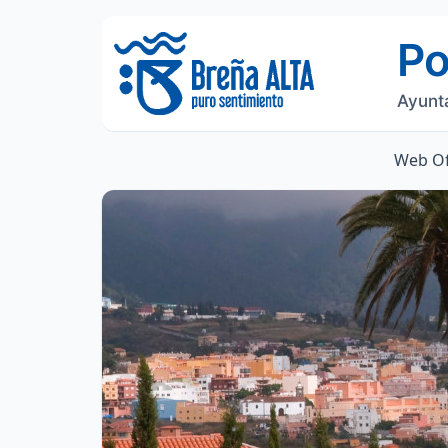
Po
Ayunt
Web Of