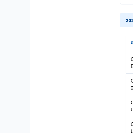
202
C
E
C
C
C