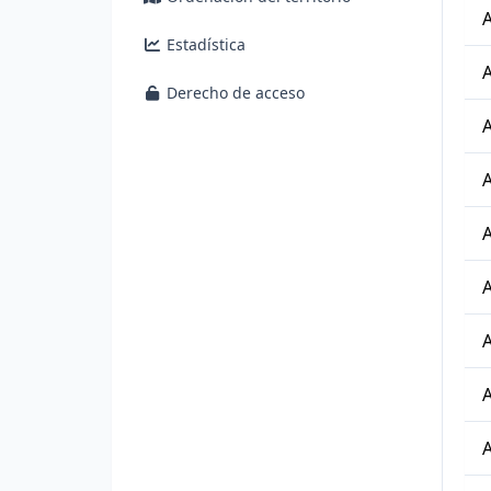
A
Estadística
A
Derecho de acceso
A
A
A
A
A
A
A